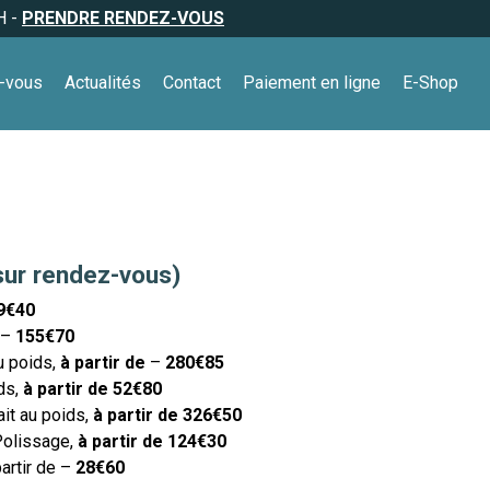
H -
PRENDRE RENDEZ-VOUS
-vous
Actualités
Contact
Paiement en ligne
E-Shop
sur rendez-vous)
9€40
t –
155€70
au poids,
à partir de
–
280€85
ids,
à partir de 52€80
ait au poids,
à partir de 326€50
Polissage,
à partir de 124€30
partir de –
28€60