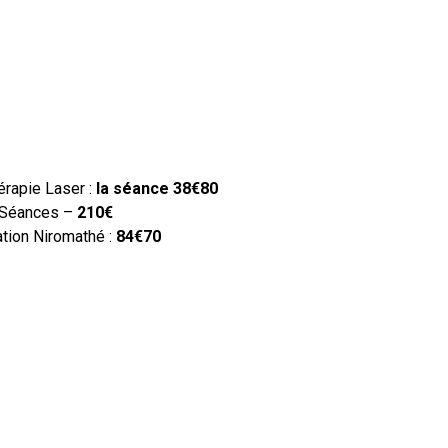
rapie Laser :
la séance 38€80
6 Séances –
210€
ation Niromathé :
84€70