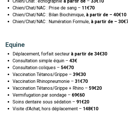
Chien/Chat : échographie
à partir de
–
33€10
Chien/Chat/NAC : Prise de sang –
11€70
Chien/Chat/NAC : Bilan Biochimique,
à partir de –
40€10
Chien/Chat/NAC : Numération Formule,
à partir de –
30€
Equine
Déplacement, forfait secteur
à partir de 34€30
Consultation simple équin –
43€
Consultation coliques –
54
€70
Vaccination Tétanos/Grippe –
39€30
Vaccination Rhinopneumonie –
31€70
Vaccination Tétanos/Grippe + Rhino –
59€20
Vermifugation par sondage –
69€60
Soins dentaire sous sédation –
91€20
Visite d’Achat, hors déplacement –
148€10