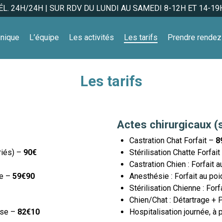
L. 24H/24H | SUR RDV DU LUNDI AU SAMEDI 8-12H ET 14-19
inique
L’équipe
Les activités
Les tarifs
Prendre rendez
Les tarifs
Actes chirurgicaux (
Castration Chat Forfait –
8
riés) –
90€
Stérilisation Chatte Forfai
Castration Chien : Forfait 
se –
59€90
Anesthésie : Forfait au po
Stérilisation Chienne : Forf
Chien/Chat : Détartrage + 
ise –
82€10
Hospitalisation journée, à 