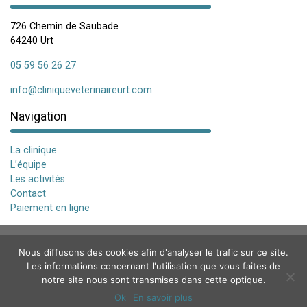
726 Chemin de Saubade
64240 Urt
05 59 56 26 27
info@cliniqueveterinaireurt.com
Navigation
La clinique
L’équipe
Les activités
Contact
Paiement en ligne
Mentions légales
Contact
Plan du site
facebook
Nous diffusons des cookies afin d'analyser le trafic sur ce site.
Les informations concernant l'utilisation que vous faites de
notre site nous sont transmises dans cette optique.
Ok
En savoir plus