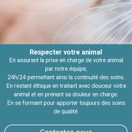
Respecter votre animal
Vous respecter
En tenant nos engagements et nos devis En vous
En assurant la prise en charge de votre animal
par notre équipe,
intégrant à la
24h/24 permettant ainsi la continuité des soins.
démarche diagnostique et thérapeutique et en
En restant éthique en traitant avec douceur votre
agissant après concertation et choix
éclairé de votre part En respectant le secret
animal et en prenant sa douleur en charge.
En se formant pour apporter toujours des soins
professionnel
de qualité.
Contactez-nous