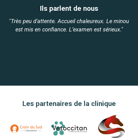
Ils parlent de nous
"Très peu d'attente. Accueil chaleureux. Le minou
"Je fréquente cette clinique vétérinaire depuis de
est mis en confiance. L’examen est sérieux."
très nombreuses années. Le personnel y est
p
agréable et très compétents."
po
me
maî
Les partenaires de la clinique